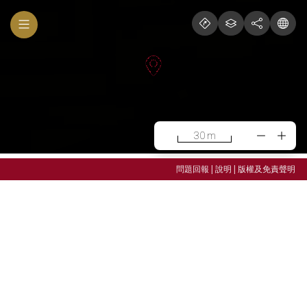
30 m
校總區
水源校區
|
|
問題回報
說明
版權及免責聲明
城中校區
竹北校區
雲林校區